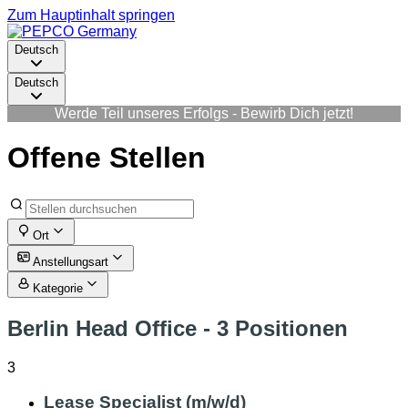
Zum Hauptinhalt springen
Deutsch
Deutsch
Werde Teil unseres Erfolgs - Bewirb Dich jetzt!
Offene Stellen
Ort
Anstellungsart
Kategorie
Berlin Head Office
- 3 Positionen
3
Lease Specialist (m/w/d)