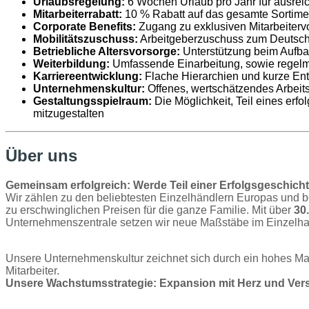
Urlaubsregelung:
6 Wochen Urlaub pro Jahr für ausrei
Mitarbeiterrabatt:
10 % Rabatt auf das gesamte Sortimen
Corporate Benefits:
Zugang zu exklusiven Mitarbeitervo
Mobilitätszuschuss:
Arbeitgeberzuschuss zum Deutschla
Betriebliche Altersvorsorge:
Unterstützung beim Aufbau 
Weiterbildung:
Umfassende Einarbeitung, sowie regel
Karriereentwicklung:
Flache Hierarchien und kurze Ents
Unternehmenskultur:
Offenes, wertschätzendes Arbeits
Gestaltungsspielraum:
Die Möglichkeit, Teil eines er
mitzugestalten
Über uns
Gemeinsam erfolgreich: Werde Teil einer Erfolgsgeschichte
Wir zählen zu den beliebtesten Einzelhändlern Europas und b
zu erschwinglichen Preisen für die ganze Familie. Mit über
30
Unternehmenszentrale setzen wir neue Maßstäbe im Einzelha
Unsere Unternehmenskultur zeichnet sich durch ein hohes M
Mitarbeiter.
Unsere Wachstumsstrategie: Expansion mit Herz und Ver