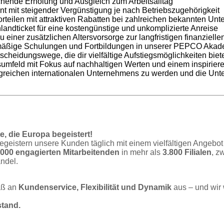
chende Erholung und Ausgleich zum Arbeitsalltag
t mit steigender Vergünstigung je nach Betriebszugehörigkeit
rteilen mit attraktiven Rabatten bei zahlreichen bekannten Un
ndticket für eine kostengünstige und unkomplizierte Anreise
einer zusätzlichen Altersvorsorge zur langfristigen finanziell
mäßige Schulungen und Fortbildungen in unserer PEPCO Akad
cheidungswege, die dir vielfältige Aufstiegsmöglichkeiten biet
umfeld mit Fokus auf nachhaltigen Werten und einem inspirier
folgreichen internationalen Unternehmens zu werden und die Un
, die Europa begeistert!
egeistern unsere Kunden täglich mit einem vielfältigen Angebo
.000 engagierten Mitarbeitenden
in mehr als
3.800 Filialen
, z
ndel.
aß an
Kundenservice, Flexibilität und Dynamik
aus – und wir 
stand.