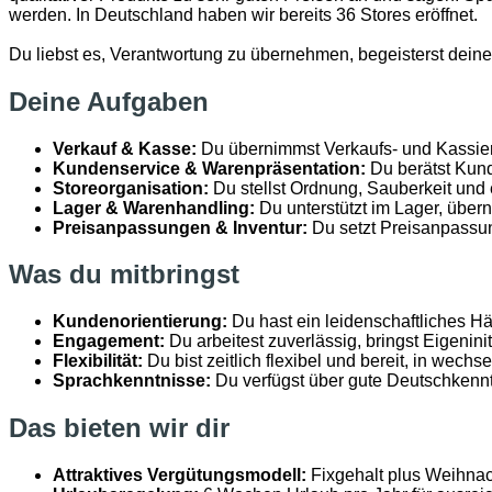
werden. In Deutschland haben wir bereits 36 Stores eröffnet.
Du liebst es, Verantwortung zu übernehmen, begeisterst dein
Deine Aufgaben
Verkauf & Kasse:
Du übernimmst Verkaufs- und Kassiert
Kundenservice & Warenpräsentation:
Du berätst Kund
Storeorganisation:
Du stellst Ordnung, Sauberkeit und
Lager & Warenhandling:
Du unterstützt im Lager, über
Preisanpassungen & Inventur:
Du setzt Preisanpassun
Was du mitbringst
Kundenorientierung:
Du hast ein leidenschaftliches H
Engagement:
Du arbeitest zuverlässig, bringst Eigenini
Flexibilität:
Du bist zeitlich flexibel und bereit, in wec
Sprachkenntnisse:
Du verfügst über gute Deutschkenn
Das bieten wir dir
Attraktives Vergütungsmodell:
Fixgehalt plus Weihna